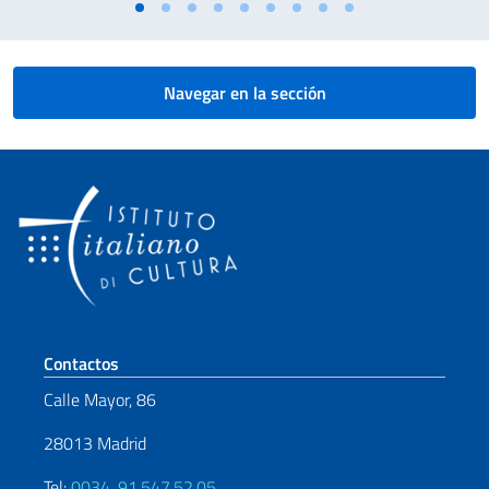
Navegar en la sección
Sezione footer
Contactos
Calle Mayor, 86
28013 Madrid
Tel:
0034. 91.547.52.05