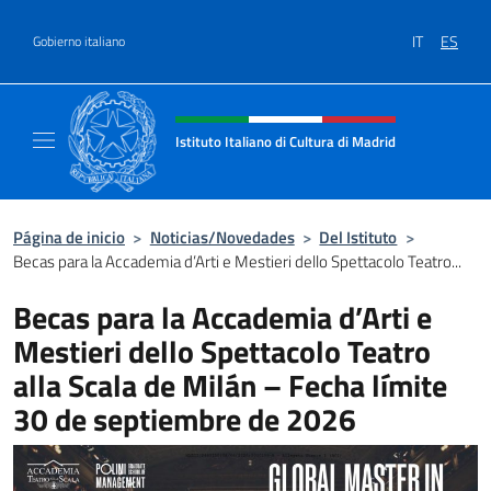
Saltar al contenido
IT
ES
Gobierno italiano
Encabezado del sitio web, redes
Istituto Italiano di Cultura di Madrid
Sito ufficiale dell'Istituto Italiano di cultura
Página de inicio
>
Noticias/Novedades
>
Del Istituto
>
Becas para la Accademia d’Arti e Mestieri dello Spettacolo Teatro...
Becas para la Accademia d’Arti e
Mestieri dello Spettacolo Teatro
alla Scala de Milán – Fecha límite
30 de septiembre de 2026