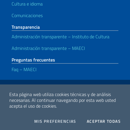
Cultura e idioma
Comunicaciones
Transparencia
Administración transparente – Instituto de Cultura
Administración transparente – MAECI
Preguntas frecuentes
Faq – MAECI
Enlaces útiles
Note legali
Privacy e cookie policy
Dichiarazione di Accessibilità
Esta página web utiliza cookies técnicas y de análisis
necesarias.
Al continuar navegando por esta web usted
acepta el uso de cookies.
2026 Derechos de Autor Ministerio de Relaciones Exteriores y
Cooperación Internacional
COOKIES
I CO
MIS PREFERENCIAS
ACEPTAR TODAS
Facebook
Twitter
Whatsapp