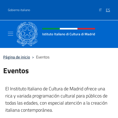
Saltar al contenido
IT
ES
Gobierno italiano
Encabezado del sitio web, redes
Istituto Italiano di Cultura di Madrid
Sito ufficiale dell'Istituto Italiano di cultura
Página de inicio
>
Eventos
Eventos
El Instituto Italiano de Cultura de Madrid ofrece una
rica y variada programación cultural para públicos de
todas las edades, con especial atención a la creación
italiana contemporánea.