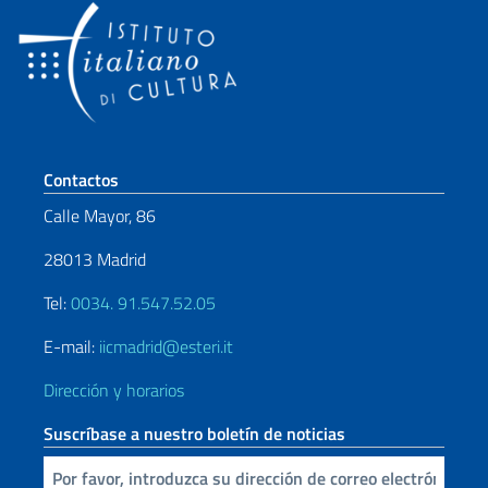
Sezione footer
Contactos
Calle Mayor, 86
28013 Madrid
Tel:
0034. 91.547.52.05
E-mail:
iicmadrid@esteri.it
Dirección y horarios
Suscríbase a nuestro boletín de noticias
Inserta tu correo electronico