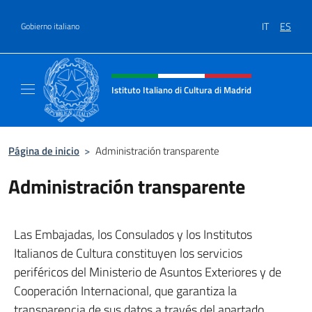
Saltar al contenido
IT
ES
Gobierno italiano
Encabezado del sitio web, redes
Istituto Italiano di Cultura di Madrid
Sito ufficiale dell'Istituto Italiano di cultura
Página de inicio
>
Administración transparente
Administración transparente
Las Embajadas, los Consulados y los Institutos
Italianos de Cultura constituyen los servicios
periféricos del Ministerio de Asuntos Exteriores y de
Cooperación Internacional, que garantiza la
transparencia de sus datos a través del apartado