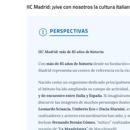
IIC Madrid: ¡vive con nosotros la cultura italian
PERSPECTIVAS
IIC Madrid: más de 85 años de historia
Con
más de 85 años de historia
desde su fundación 
Madrid representa un centro de referencia en la rica
Nacido como un organismo dedicado principalmente a
el Istituto ha ido ampliando su campo de activida
y de encuentro entre Italia y España
. Si imagináram
discurrir las imágenes de muchos personajes ilustres
Leonardo Sciascia
,
Umberto Eco
o
Dacia Maraini
, a
realizadores y actores extraordinarios han sido, y a
Incluso
Fernando Fernán Gómez
, “mítico” realizado
versión de “
La Mandrágora
” de Macchiavelli.