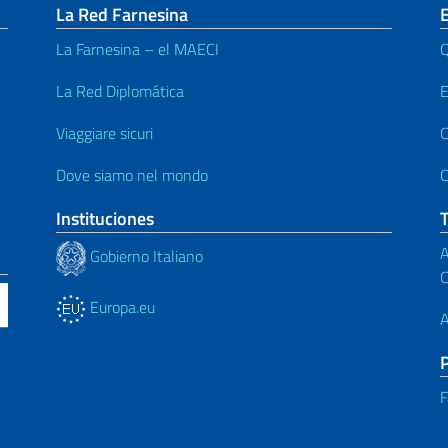
La Red Farnesina
E
La Farnesina – el MAECI
Q
La Red Diplomática
E
Viaggiare sicuri
C
Dove siamo nel mondo
C
Instituciones
A
Gobierno Italiano
C
Europa.eu
A
F