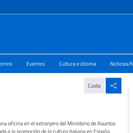
 redes sociales y menú
i cultura di Madrid
somos
Eventos
Cultura e idioma
Noticias/
Compa
Cuota
na oficina en el extranjero del Ministerio de Asuntos
da a la promoción de la cultura italiana en España.