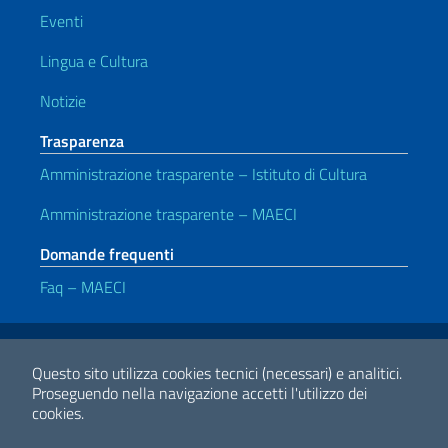
Eventi
Lingua e Cultura
Notizie
Trasparenza
Amministrazione trasparente – Istituto di Cultura
Amministrazione trasparente – MAECI
Domande frequenti
Faq – MAECI
Link Utili
Note legali
Privacy e cookie policy
Dichiarazione di Accessibilità
Questo sito utilizza cookies tecnici (necessari) e analitici.
Proseguendo nella navigazione accetti l'utilizzo dei
cookies.
2026 Copyright Ministero degli Affari Esteri e della Cooperazione