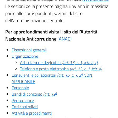
Le sezioni della presente pagina rinviano in massima
parte alle corrispondenti sezioni del sito
dell’amministrazione centrale.
Per approfondimenti visita il sito dell’Autorità
Nazionale Anticorruzione
(
ANAC)
Disposizioni generali
Organizzazione
Articolazione degli uffici
(art. 13, c. 1, lett. b, c)
Telefono e posta elettronica
(art. 13, c. 1, lett. d)
Consulenti e collaboratori
(art. 15, c. 1, 2)
NON
APPLICABILE
Personale
Bandi di concorso
(art. 19)
Performance
Enti controllati
Attività e procedimenti