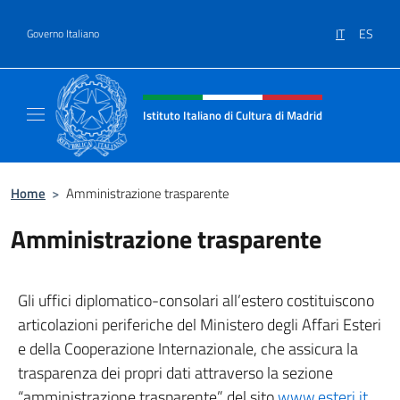
Salta al contenuto
IT
ES
Governo Italiano
Intestazione sito, social e menù
Istituto Italiano di Cultura di Madrid
Sito ufficiale dell'Istituto Italiano di cultura
Home
>
Amministrazione trasparente
Amministrazione trasparente
Gli uffici diplomatico-consolari all’estero costituiscono
articolazioni periferiche del Ministero degli Affari Esteri
e della Cooperazione Internazionale, che assicura la
trasparenza dei propri dati attraverso la sezione
“amministrazione trasparente” del sito
www.esteri.it
.