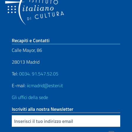
Sezione footer
Recapiti e Contatti
Calle Mayor, 86
28013 Madrid
Tel:
0034. 91.547.52.05
E-mail:
iicmadrid@esteri.it
Gli uffici della sede
Iscriviti alla nostra Newsletter
Inserisci la tua email