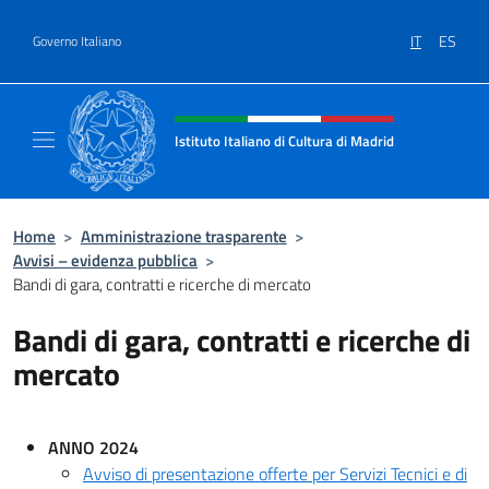
Salta al contenuto
IT
ES
Governo Italiano
Intestazione sito, social e menù
Istituto Italiano di Cultura di Madrid
Sito ufficiale dell'Istituto Italiano di cultura
Home
>
Amministrazione trasparente
>
Avvisi – evidenza pubblica
>
Bandi di gara, contratti e ricerche di mercato
Bandi di gara, contratti e ricerche di
mercato
ANNO 2024
Avviso di presentazione offerte per Servizi Tecnici e di