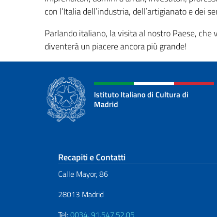
con l’Italia dell’industria, dell’artigianato e dei ser
Parlando italiano, la visita al nostro Paese, che v
diventerà un piacere ancora più grande!
Istituto Italiano di Cultura di
Madrid
Sezione footer
Recapiti e Contatti
Calle Mayor, 86
28013 Madrid
Tel:
0034. 91.547.52.05