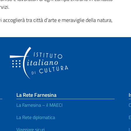
vizi.
i accoglierà tra città d’arte e meraviglie della natura,
La Rete Farnesina
I
La Farnesina – il MAECI
C
La Rete diplomatica
E
Viaggiare sicuri
L