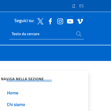
IT
ES
Seguici su:
Cerca nel sito
Ricerca sito live
vidi sui Social Network
NAVIGA NELLA SEZIONE
Home
Chi siamo