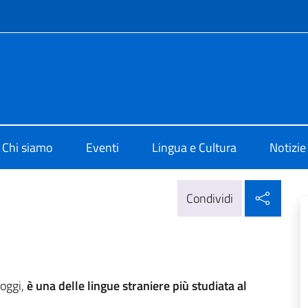
e menù
i cultura di Madrid
Chi siamo
Eventi
Lingua e Cultura
Notizie
Condi
Condividi
 oggi,
è una delle lingue straniere più studiata al