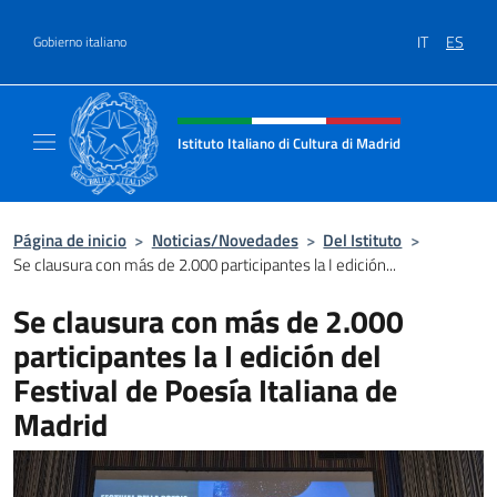
Saltar al contenido
IT
ES
Gobierno italiano
Encabezado del sitio web, redes
Istituto Italiano di Cultura di Madrid
Sito ufficiale dell'Istituto Italiano di cultura
Página de inicio
>
Noticias/Novedades
>
Del Istituto
>
Se clausura con más de 2.000 participantes la I edición...
Se clausura con más de 2.000
participantes la I edición del
Festival de Poesía Italiana de
Madrid