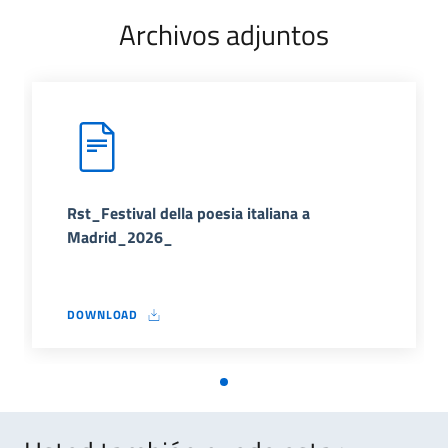
Archivos adjuntos
Rst_Festival della poesia italiana a
Madrid_2026_
DOWNLOAD
RST_FESTIVAL DELLA POESIA ITALIANA A MADRID_2026_