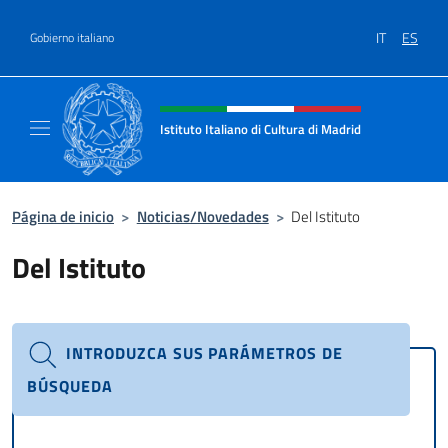
Saltar al contenido
IT
ES
Gobierno italiano
Encabezado del sitio web, redes
Istituto Italiano di Cultura di Madrid
Sito ufficiale dell'Istituto Italiano di cultura
Página de inicio
>
Noticias/Novedades
>
Del Istituto
Del Istituto
INTRODUZCA SUS PARÁMETROS DE
BÚSQUEDA