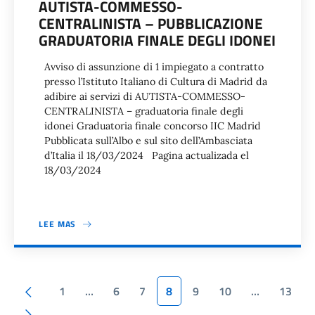
AUTISTA-COMMESSO-
CENTRALINISTA – PUBBLICAZIONE
GRADUATORIA FINALE DEGLI IDONEI
Avviso di assunzione di 1 impiegato a contratto
presso l’Istituto Italiano di Cultura di Madrid da
adibire ai servizi di AUTISTA-COMMESSO-
CENTRALINISTA – graduatoria finale degli
idonei Graduatoria finale concorso IIC Madrid
Pubblicata sull’Albo e sul sito dell’Ambasciata
d’Italia il 18/03/2024 Pagina actualizada el
18/03/2024
LEE MAS
Paginación
Pagina anterior
1
…
6
7
8
9
10
…
13
Siguiente página