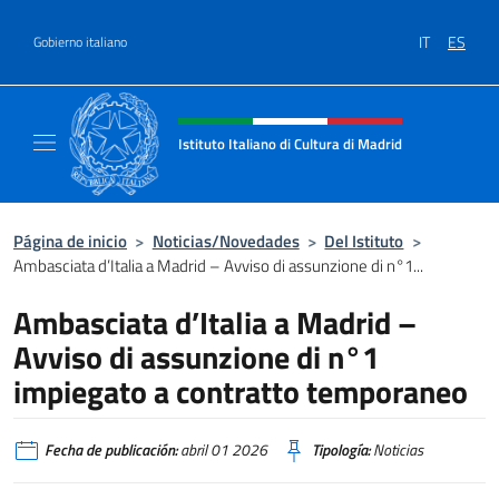
Saltar al contenido
IT
ES
Gobierno italiano
Encabezado del sitio web, redes
Istituto Italiano di Cultura di Madrid
Sito ufficiale dell'Istituto Italiano di cultura
Página de inicio
>
Noticias/Novedades
>
Del Istituto
>
Ambasciata d’Italia a Madrid – Avviso di assunzione di n°1...
Ambasciata d’Italia a Madrid –
Avviso di assunzione di n°1
impiegato a contratto temporaneo
Fecha de publicación:
abril 01 2026
Tipología:
Noticias