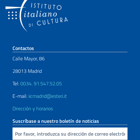
Sezione footer
Contactos
Calle Mayor, 86
28013 Madrid
Tel:
0034. 91.547.52.05
E-mail:
iicmadrid@esteri.it
Dirección y horarios
Suscríbase a nuestro boletín de noticias
Inserta tu correo electronico