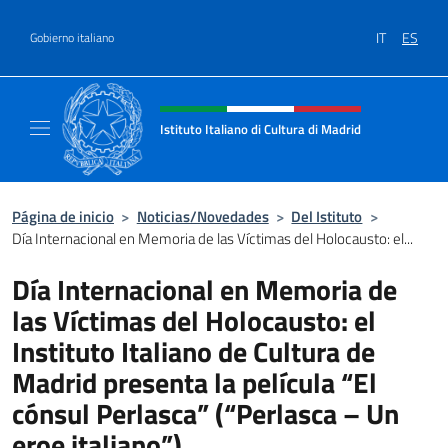
Saltar al contenido
IT
ES
Gobierno italiano
Encabezado del sitio web, redes
Istituto Italiano di Cultura di Madrid
Sito ufficiale dell'Istituto Italiano di cultura
Página de inicio
>
Noticias/Novedades
>
Del Istituto
>
Día Internacional en Memoria de las Víctimas del Holocausto: el...
Día Internacional en Memoria de
las Víctimas del Holocausto: el
Instituto Italiano de Cultura de
Madrid presenta la película “El
cónsul Perlasca” (“Perlasca – Un
eroe italiano”)