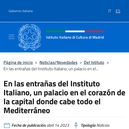
Saltar al contenido
IT
ES
Gobierno italiano
Encabezado del sitio web, redes
Istituto Italiano di Cultura di Madrid
Sito ufficiale dell'Istituto Italiano di cultura
Página de inicio
>
Noticias/Novedades
>
Del Istituto
>
En las entrañas del Instituto Italiano, un palacio en el...
En las entrañas del Instituto
Italiano, un palacio en el corazón de
la capital donde cabe todo el
Mediterráneo
Fecha de publicación:
abril 14 2023
Tipología:
Noticias