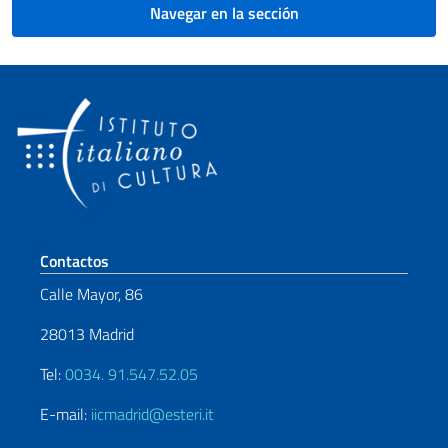
Navegar en la sección
Sezione footer
Contactos
Calle Mayor, 86
28013 Madrid
Tel:
0034. 91.547.52.05
E-mail:
iicmadrid@esteri.it