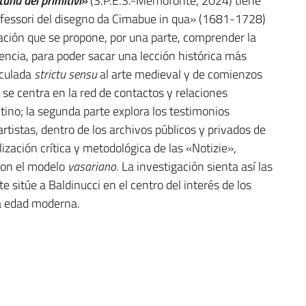
rtuna dei primitivi»
(S.P.E.S.-Memofonte, 2024) tiene
rofessori del disegno da Cimabue in qua» (1681-1728)
igación que se propone, por una parte, comprender la
encia, para poder sacar una lección histórica más
nculada
strictu sensu
al arte medieval y de comienzos
se centra en la red de contactos y relaciones
ntino; la segunda parte explora los testimonios
artistas, dentro de los archivos públicos y privados de
ización crítica y metodológica de las «Notizie»,
con el modelo
vasariano
. La investigación sienta así las
 sitúe a Baldinucci en el centro del interés de los
la edad moderna.