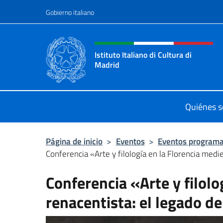
Saltar al contenido
Gobierno italiano
Encabezado del sitio web,
Istituto Italiano di Cultura di
Madrid
Sito ufficiale dell'Istituto Italiano d
Quiénes 
Página de inicio
>
Eventos
>
Eventos program
Conferencia «Arte y filología en la Florencia mediev
Conferencia «Arte y filolo
renacentista: el legado de