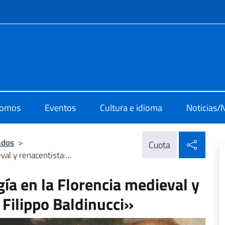
 redes sociales y menú
i cultura di Madrid
somos
Eventos
Cultura e idioma
Noticias/
Compa
ados
>
Cuota
al y renacentista:...
gía en la Florencia medieval y
 Filippo Baldinucci»