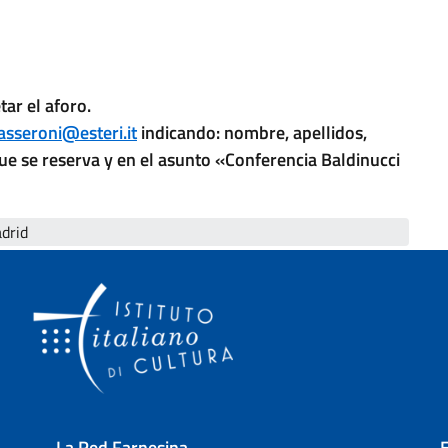
tar el aforo.
asseroni@esteri.it
indicando: nombre, apellidos,
ue se reserva y en el asunto «Conferencia Baldinucci
adrid
La Red Farnesina
E