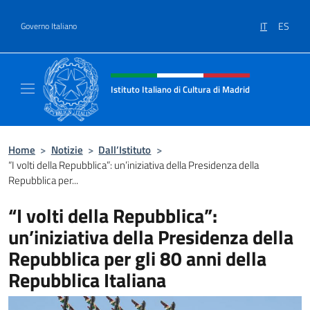
Salta al contenuto
IT
ES
Governo Italiano
Intestazione sito, social e menù
Istituto Italiano di Cultura di Madrid
Sito ufficiale dell'Istituto Italiano di cultura
Home
>
Notizie
>
Dall’Istituto
>
“I volti della Repubblica”: un’iniziativa della Presidenza della
Repubblica per...
“I volti della Repubblica”:
un’iniziativa della Presidenza della
Repubblica per gli 80 anni della
Repubblica Italiana