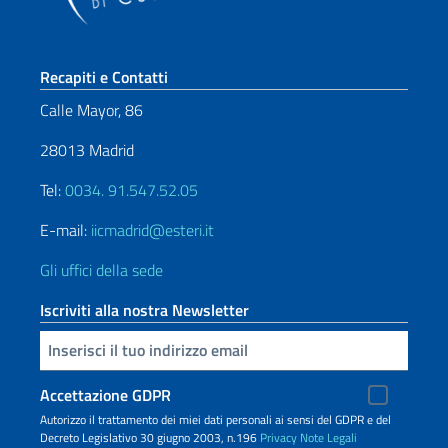
Sezione footer
Recapiti e Contatti
Calle Mayor, 86
28013 Madrid
Tel:
0034. 91.547.52.05
E-mail:
iicmadrid@esteri.it
Gli uffici della sede
Iscriviti alla nostra Newsletter
Inserisci la tua email
Accettazione GDPR
Autorizzo il trattamento dei miei dati personali ai sensi del GDPR e del
Decreto Legislativo 30 giugno 2003, n.196
Privacy
Note Legali