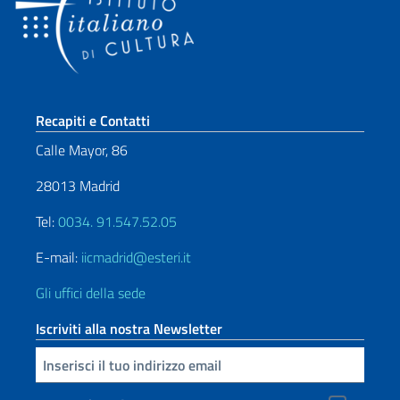
Sezione footer
Recapiti e Contatti
Calle Mayor, 86
28013 Madrid
Tel:
0034. 91.547.52.05
E-mail:
iicmadrid@esteri.it
Gli uffici della sede
Iscriviti alla nostra Newsletter
Inserisci la tua email