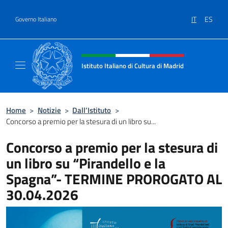
Salta al contenuto
IT
ES
Governo Italiano
Intestazione sito, social e menù
Istituto Italiano di Cultura di Madrid
Sito ufficiale dell'Istituto Italiano di cultura
Home
>
Notizie
>
Dall’Istituto
>
Concorso a premio per la stesura di un libro su...
Concorso a premio per la stesura di
un libro su “Pirandello e la
Spagna”- TERMINE PROROGATO AL
30.04.2026