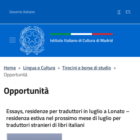
Salta al contenuto
IT
ES
Governo Italiano
Intestazione sito, social e menù
Istituto Italiano di Cultura di Madrid
Sito ufficiale dell'Istituto Italiano di cultura
Home
>
Lingua e Cultura
>
Tirocini e borse di studio
>
Opportunità
Opportunità
Essays, residenze per traduttori in luglio a Lonato –
residenza estiva nel prossimo mese di luglio per
traduttori stranieri di libri italiani