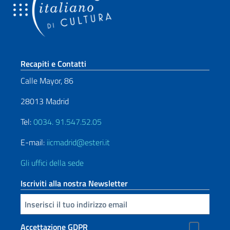
Sezione footer
Recapiti e Contatti
Calle Mayor, 86
28013 Madrid
Tel:
0034. 91.547.52.05
E-mail:
iicmadrid@esteri.it
Gli uffici della sede
Iscriviti alla nostra Newsletter
Inserisci la tua email
Accettazione GDPR