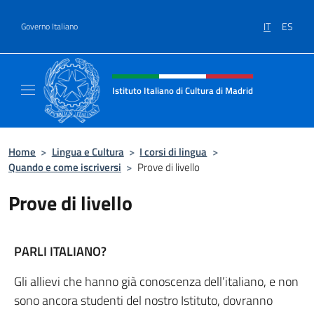
Salta al contenuto
IT
ES
Governo Italiano
Intestazione sito, social e menù
Istituto Italiano di Cultura di Madrid
Sito ufficiale dell'Istituto Italiano di cultura
Home
>
Lingua e Cultura
>
I corsi di lingua
>
Quando e come iscriversi
>
Prove di livello
Prove di livello
PARLI ITALIANO?
Gli allievi che hanno già conoscenza dell’italiano, e non
sono ancora studenti del nostro Istituto, dovranno