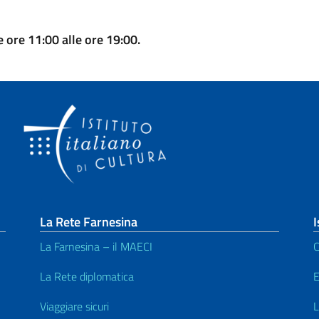
 ore 11:00 alle ore 19:00.
La Rete Farnesina
I
La Farnesina – il MAECI
C
La Rete diplomatica
E
Viaggiare sicuri
L