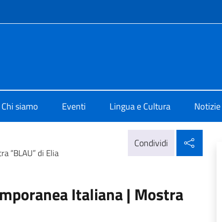
e menù
i cultura di Madrid
Chi siamo
Eventi
Lingua e Cultura
Notizie
Condi
Condividi
ra “BLAU” di Elia
mporanea Italiana | Mostra