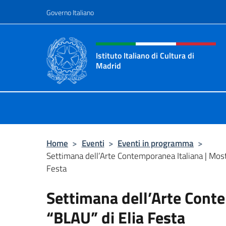
Salta al contenuto
Governo Italiano
Intestazione sito, social 
Istituto Italiano di Cultura di
Madrid
Sito ufficiale dell'Istituto Italiano d
Home
>
Eventi
>
Eventi in programma
>
Settimana dell’Arte Contemporanea Italiana | Most
Festa
Settimana dell’Arte Conte
“BLAU” di Elia Festa