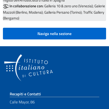
l'egida dell’Ambasciata d’Italia in Spagna
In collaborazione con:
Galleria 10 & zero uno (Venezia); Galerie
Mazzoli (Berlino, Modena); Galleria Persano (Torino); Traffic Gallery
(Bergamo)
Naviga nella sezione
Sezione footer
Recapiti e Contatti
Calle Mayor, 86