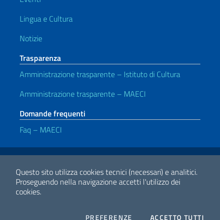
Lingua e Cultura
Notizie
Trasparenza
Amministrazione trasparente – Istituto di Cultura
Amministrazione trasparente – MAECI
Domande frequenti
Faq – MAECI
Link Utili
Note legali
Privacy e cookie policy
Dichiarazione di Accessibilità
Questo sito utilizza cookies tecnici (necessari) e analitici.
Proseguendo nella navigazione accetti l'utilizzo dei
cookies.
2026 Copyright Ministero degli Affari Esteri e della Cooperazione
Internazionale
COOKIES
I CO
PREFERENZE
ACCETTO TUTTI