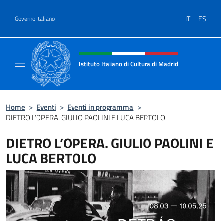
Salta al contenuto
IT
ES
Governo Italiano
Intestazione sito, social e menù
Istituto Italiano di Cultura di Madrid
Sito ufficiale dell'Istituto Italiano di cultura
Home
>
Eventi
>
Eventi in programma
>
DIETRO L’OPERA. GIULIO PAOLINI E LUCA BERTOLO
DIETRO L’OPERA. GIULIO PAOLINI E
LUCA BERTOLO