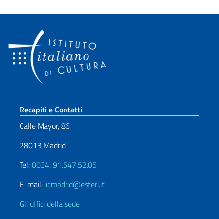
Sezione footer
Recapiti e Contatti
Calle Mayor, 86
28013 Madrid
Tel:
0034. 91.547.52.05
E-mail:
iicmadrid@esteri.it
Gli uffici della sede