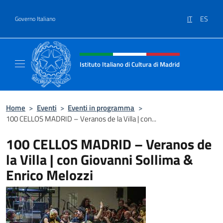
Salta al contenuto
IT
ES
Governo Italiano
Intestazione sito, social e menù
Istituto Italiano di Cultura di Madrid
Sito ufficiale dell'Istituto Italiano di cultura
Home
>
Eventi
>
Eventi in programma
>
100 CELLOS MADRID – Veranos de la Villa | con...
100 CELLOS MADRID – Veranos de
la Villa | con Giovanni Sollima &
Enrico Melozzi