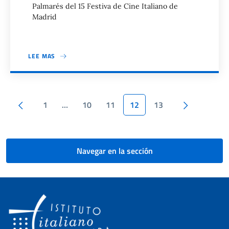
Palmarés del 15 Festiva de Cine Italiano de
Madrid
LEE MAS
Paginación
Pagina anterior
Siguiente
1
…
10
11
12
13
Navegar en la sección