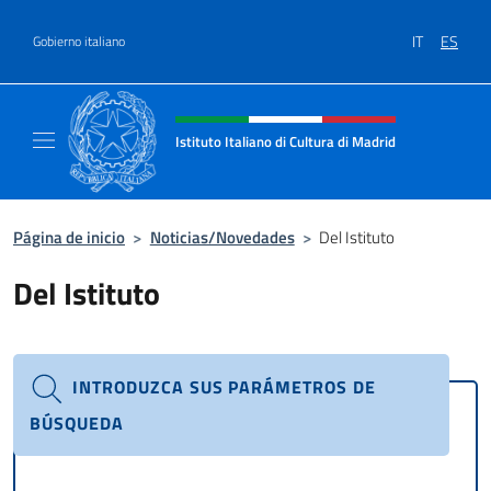
Saltar al contenido
IT
ES
Gobierno italiano
Encabezado del sitio web, redes
Istituto Italiano di Cultura di Madrid
Sito ufficiale dell'Istituto Italiano di cultura
Página de inicio
>
Noticias/Novedades
>
Del Istituto
Del Istituto
INTRODUZCA SUS PARÁMETROS DE
BÚSQUEDA