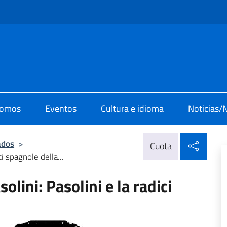
 redes sociales y menú
i cultura di Madrid
somos
Eventos
Cultura e idioma
Noticias/
Compa
ados
>
Cuota
i spagnole della...
ini: Pasolini e la radici