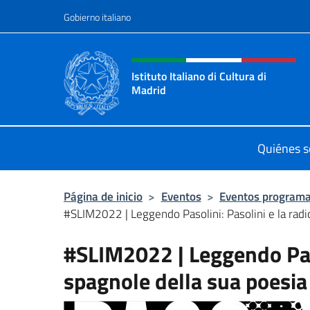
Saltar al contenido
Gobierno italiano
Encabezado del sitio web,
Istituto Italiano di Cultura di
Madrid
Sito ufficiale dell'Istituto Italiano d
Quiénes 
Página de inicio
>
Eventos
>
Eventos program
#SLIM2022 | Leggendo Pasolini: Pasolini e la radic
#SLIM2022 | Leggendo Pasol
spagnole della sua poesia