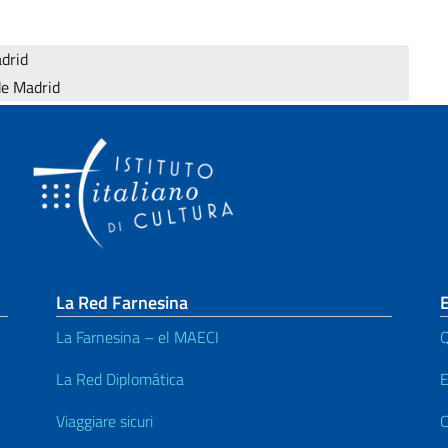
adrid
e Madrid
La Red Farnesina
E
La Farnesina – el MAECI
Q
La Red Diplomática
E
Viaggiare sicuri
C