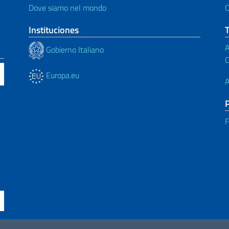
Dove siamo nel mondo
C
Instituciones
A
Gobierno Italiano
C
Europa.eu
A
F