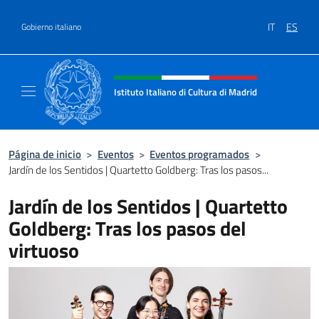
Saltar al contenido
IT
ES
Gobierno italiano
Encabezado del sitio web, redes
Istituto Italiano di Cultura di Madrid
Sito ufficiale dell'Istituto Italiano di cultura
Página de inicio
>
Eventos
>
Eventos programados
>
Jardín de los Sentidos | Quartetto Goldberg: Tras los pasos...
Jardín de los Sentidos | Quartetto
Goldberg: Tras los pasos del
virtuoso