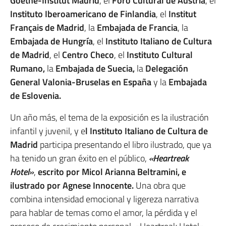
Goethe-Institut Madrid
, el
Foro Cultural de Austria
, el
Instituto Iberoamericano de Finlandia
, el
Institut
Français de Madrid
, la
Embajada de Francia
, la
Embajada de Hungría
, el
Instituto Italiano de Cultura
de Madrid
, el
Centro Checo
, el
Instituto Cultural
Rumano,
la
Embajada de Suecia,
la
Delegación
General Valonia-Bruselas en España
y la
Embajada
de Eslovenia.
Un año más, el tema de la exposición es la ilustración
infantil y juvenil, y e
l Instituto Italiano de Cultura de
Madrid
participa presentando el libro ilustrado, que ya
ha tenido un gran éxito en el público,
«Heartreak
Hotel»
,
escrito por Micol Arianna Beltramini, e
ilustrado por Agnese Innocente.
Una obra que
combina intensidad emocional y ligereza narrativa
para hablar de temas como el amor, la pérdida y el