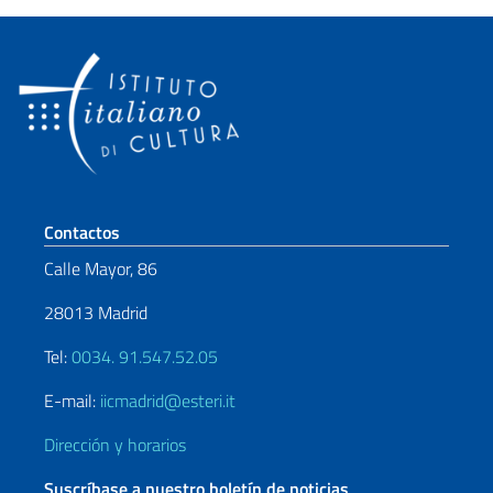
Sezione footer
Contactos
Calle Mayor, 86
28013 Madrid
Tel:
0034. 91.547.52.05
E-mail:
iicmadrid@esteri.it
Dirección y horarios
Suscríbase a nuestro boletín de noticias