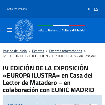
Saltar al contenido
IT
ES
Gobierno italiano
Encabezado del sitio web, redes
Istituto Italiano di Cultura di Madrid
Sito ufficiale dell'Istituto Italiano di cultura
Página de inicio
>
Eventos
>
Eventos programados
>
IV EDICIÓN DE LA EXPOSICIÓN «EUROPA ILUSTRA» en Casa del...
IV EDICIÓN DE LA EXPOSICIÓN
«EUROPA ILUSTRA» en Casa del
Lector de Matadero – en
colaboración con EUNIC MADRID