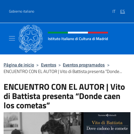
Saltar al contenido
IT
ES
Gobierno italiano
Encabezado del sitio web, redes
Istituto Italiano di Cultura di Madrid
Sito ufficiale dell'Istituto Italiano di cultura
Página de inicio
>
Eventos
>
Eventos programados
>
ENCUENTRO CON EL AUTOR | Vito di Battista presenta “Donde...
ENCUENTRO CON EL AUTOR | Vito
di Battista presenta “Donde caen
los cometas”