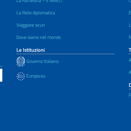
La Farnesina – il MAECI
C
La Rete diplomatica
E
Viaggiare sicuri
L
Dove siamo nel mondo
N
Le Istituzioni
A
Governo Italiano
A
Europa.eu
F