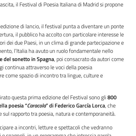
scita, il Festival di Poesia Italiana di Madrid si propone
’edizione di lancio, il festival punta a diventare un ponte
ertura, il pubblico ha accolto con particolare interesse le
ori dei due Paesi, in un clima di grande partecipazione e
mento, l’Italia ha avuto un ruolo fondamentale nello
ne del sonetto in Spagna
, poi consacrato da autori come
gi continua attraverso le voci della poesia
e come spazio di incontro tra lingue, culture e
irato questa prima edizione del Festival sono gli
800
lla poesia “
Caracola
” di Federico García Lorca
, che
ne sul rapporto tra poesia, natura e contemporaneità.
cipare a incontri, letture e spettacoli che vedranno
iani e spagnoli, in un programma che intreccia parola