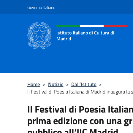
Salta al contenuto
Governo Italiano
Intestazione sito, social 
Istituto Italiano di Cultura di
Madrid
Sito ufficiale dell'Istituto Italiano d
Home
>
Notizie
>
Dall’Istituto
>
Il Festival di Poesia Italiana di Madrid inaugura la s
Il Festival di Poesia Itali
prima edizione con una gr
pubblico all’IIC Madrid