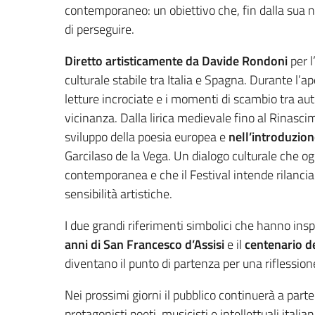
contemporaneo: un obiettivo che, fin dalla sua na
di perseguire.
Diretto artisticamente da Davide Rondoni
per l
culturale stabile tra Italia e Spagna. Durante l’ap
letture incrociate e i momenti di scambio tra aut
vicinanza. Dalla lirica medievale fino al Rinasci
sviluppo della poesia europea e
nell’introduzio
Garcilaso de la Vega. Un dialogo culturale che og
contemporanea e che il Festival intende rilanciar
sensibilità artistiche.
I due grandi riferimenti simbolici che hanno insp
anni di San Francesco d’Assisi
e il
centenario de
diventano il punto di partenza per una riflessio
Nei prossimi giorni il pubblico continuerà a parte
protagonisti poeti, musicisti e intellettuali ital