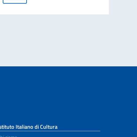
Leg
n “Veranos de la Villa”
stituto Italiano di Cultura