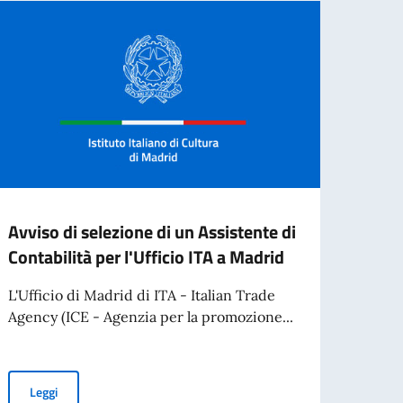
Avviso di selezione di un Assistente di
Borse
Contabilità per l'Ufficio ITA a Madrid
e Mes
ALLA
L'Ufficio di Madrid di ITA - Italian Trade
sett
Agency (ICE - Agenzia per la promozione...
L’Acca
Spetta
collab
Avviso di selezione di un Assistente di Contabilità per l'Ufficio I
Leggi