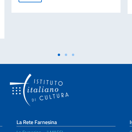
la tarantella italiana incontra il flamenco nel segno del dialogo culturale, i
La Rete Farnesina
I