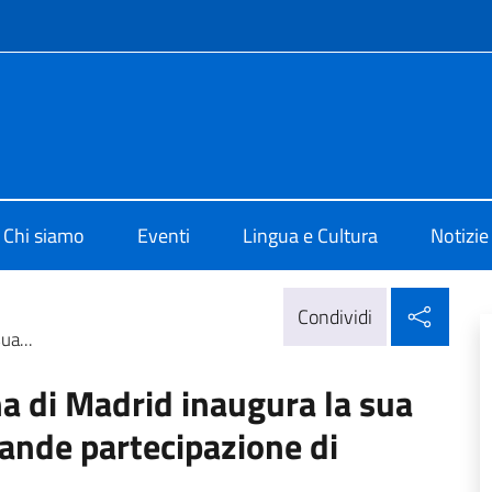
e menù
i cultura di Madrid
Chi siamo
Eventi
Lingua e Cultura
Notizie
Condi
Condividi
ua...
ana di Madrid inaugura la sua
ande partecipazione di