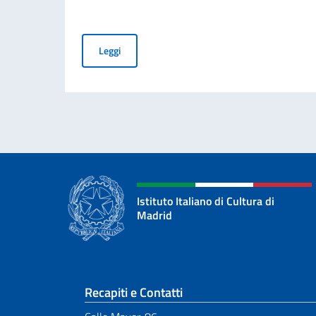
Grande successo a Madrid per “Taranta Gitana”: 
Leggi
Istituto Italiano di Cultura di
Madrid
Sezione footer
Recapiti e Contatti