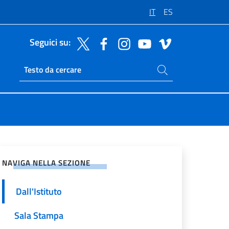
IT
ES
Seguici su:
Cerca nel sito
Ricerca sito live
vidi sui Social Network
NAVIGA NELLA SEZIONE
Dall'Istituto
Sala Stampa