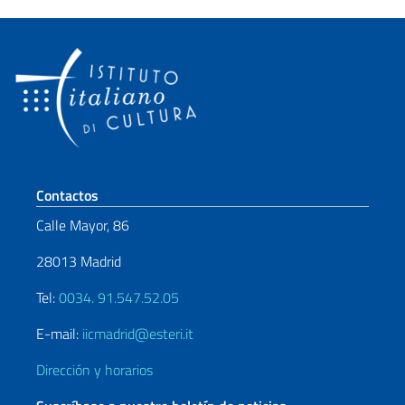
Sezione footer
Contactos
Calle Mayor, 86
28013 Madrid
Tel:
0034. 91.547.52.05
E-mail:
iicmadrid@esteri.it
Dirección y horarios