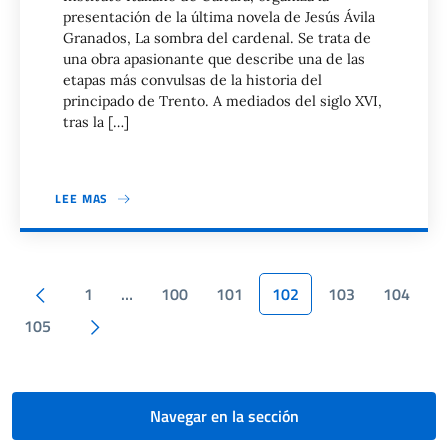
presentación de la última novela de Jesús Ávila
Granados, La sombra del cardenal. Se trata de
una obra apasionante que describe una de las
etapas más convulsas de la historia del
principado de Trento. A mediados del siglo XVI,
tras la […]
LEE MAS
Paginación
Pagina anterior
1
…
100
101
102
103
104
Siguiente página
105
Navegar en la sección