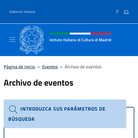
Saltar al contenido
IT
ES
Gobierno italiano
Encabezado del sitio web, redes
Istituto Italiano di Cultura di Madrid
Sito ufficiale dell'Istituto Italiano di cultura
Página de inicio
>
Eventos
>
Archivo de eventos
Archivo de eventos
INTRODUZCA SUS PARÁMETROS DE
BÚSQUEDA